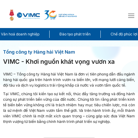
Văn hoá doanh nghiệp
Đào tạo phát triển
Chế độ phúc lợi
Tổng công ty Hàng hải Việt Nam
​​VIMC - Khơi nguồn khát vọng vươn xa
VIMC – Tổng công ty Hàng hải Việt Nam là đơn vị tiên phong dẫn đầu ngành
hàng hải quốc gia trên hành trình vươn ra biển lớn, với mạng lưới cảng biển,
đội tàu và dịch vụ logistics trải rộng khắp cả nước và vươn tầm quốc tế.
Tại VIMC, chúng tôi kiến tạo sự kết nối, thúc đẩy tăng trưởng và đồng hành
cùng sự phát triển bền vững của đất nước. Chúng tôi tin rằng phát triển kinh
tế biển bền vững không chỉ là trách nhiệm hay mục tiêu chiến lược, mà còn
là sứ mệnh để Việt Nam vươn tầm thế giới. Và trên hành trình ấy, mỗi thành
viên VIMC chính là một mắt xích quan trọng – cùng góp sức đưa Việt Nam
thịnh vượng từ biển bằng chính hành trình phát triển sự nghiệp.