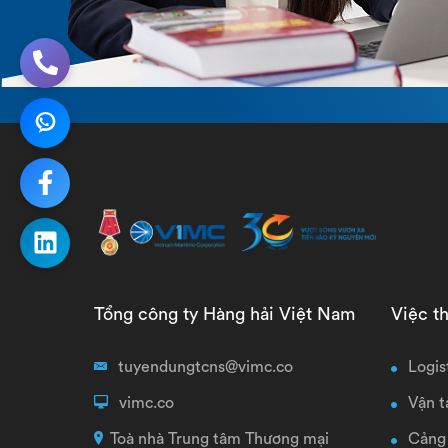
Tổng công ty Hàng hải Việt Nam
Việc t
tuyendungtcns@vimc.co
Logis
vimc.co
Vận t
Toà nhà Trung tâm Thương mại
Cảng