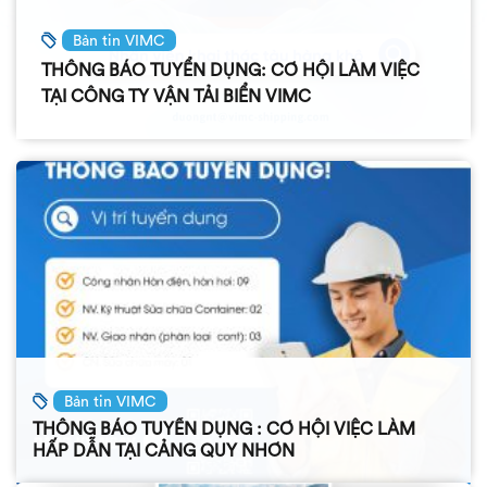
Bản tin VIMC
THÔNG BÁO TUYỂN DỤNG: CƠ HỘI LÀM VIỆC
TẠI CÔNG TY VẬN TẢI BIỂN VIMC
Bản tin VIMC
THÔNG BÁO TUYỂN DỤNG : CƠ HỘI VIỆC LÀM
HẤP DẪN TẠI CẢNG QUY NHƠN