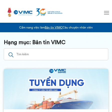
Cẩm nang việc làm
Bản tin VIMC
Câu chuyện nhân viên
Hạng mục: Bản tin VIMC