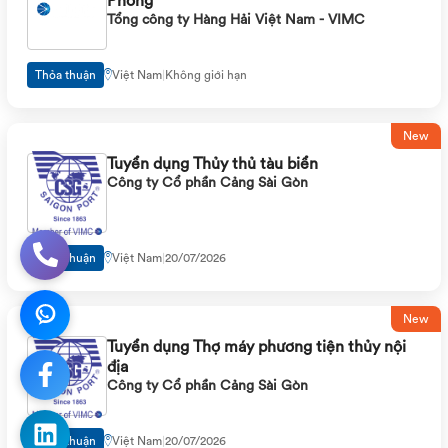
Tổng công ty Hàng Hải Việt Nam - VIMC
Thỏa thuận
Việt Nam
|
Không giới hạn
New
Tuyển dụng Thủy thủ tàu biển
Công ty Cổ phần Cảng Sài Gòn
Thỏa thuận
Việt Nam
|
20/07/2026
New
Tuyển dụng Thợ máy phương tiện thủy nội
địa
Công ty Cổ phần Cảng Sài Gòn
Thỏa thuận
Việt Nam
|
20/07/2026