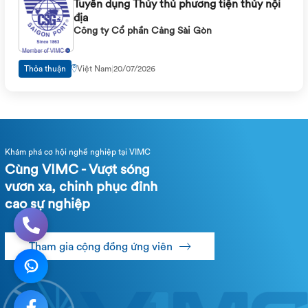
Tuyển dụng Thủy thủ phương tiện thủy nội
địa
Công ty Cổ phần Cảng Sài Gòn
Thỏa thuận
Việt Nam
|
20/07/2026
Khám phá cơ hội nghề nghiệp tại VIMC
Cùng VIMC - Vượt sóng
vươn xa, chinh phục đỉnh
cao sự nghiệp
Tham gia cộng đồng ứng viên