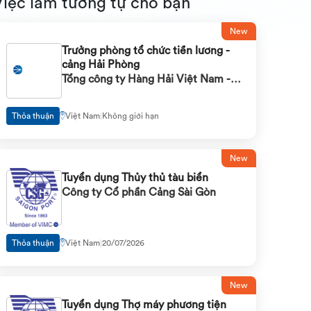
Việc làm tương tự cho bạn
New
Trưởng phòng tổ chức tiền lương -
cảng Hải Phòng
Tổng công ty Hàng Hải Việt Nam -
VIMC
Thỏa thuận
Việt Nam
|
Không giới hạn
New
Tuyển dụng Thủy thủ tàu biển
Công ty Cổ phần Cảng Sài Gòn
Thỏa thuận
Việt Nam
|
20/07/2026
New
Tuyển dụng Thợ máy phương tiện