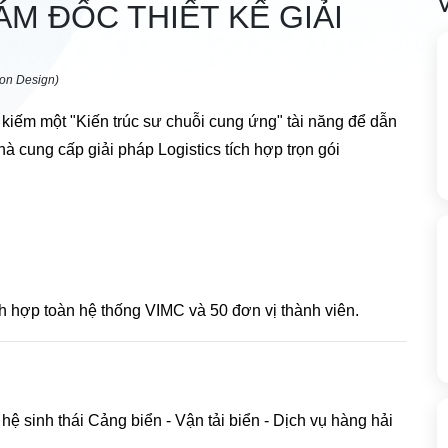
ÁM ĐỐC THIẾT KẾ GIẢI
tion Design)
kiếm một "Kiến trúc sư chuỗi cung ứng" tài năng để dẫn
à cung cấp giải pháp Logistics tích hợp trọn gói
ch hợp toàn hệ thống VIMC và 50 đơn vị thành viên.
hệ sinh thái Cảng biển - Vận tải biển - Dịch vụ hàng hải