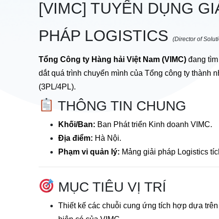
[VIMC] TUYỂN DỤNG GI
PHÁP LOGISTICS
(Director of Solu
Tổng Công ty Hàng hải Việt Nam (VIMC)
đang tìm 
dắt quá trình chuyển mình của Tổng công ty thành nh
(3PL/4PL).
THÔNG TIN CHUNG
Khối/Ban:
Ban Phát triển Kinh doanh VIMC.
Địa điểm:
Hà Nội.
Phạm vi quản lý:
Mảng giải pháp Logistics tí
MỤC TIÊU VỊ TRÍ
Thiết kế các chuỗi cung ứng tích hợp dựa trên 