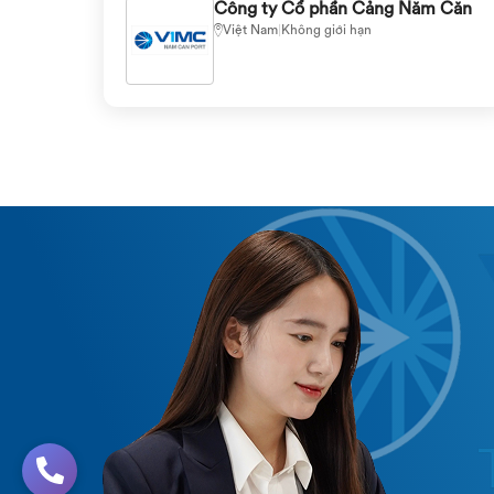
Công ty Cổ phần Cảng Năm Căn
Việt Nam
|
Không giới hạn