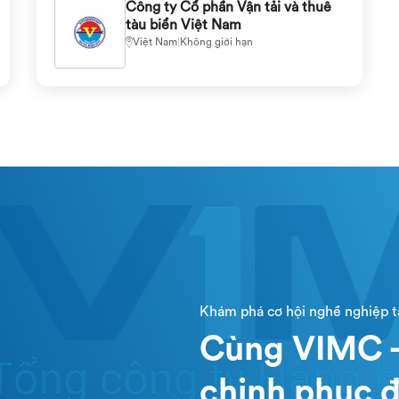
Công ty Cổ phần Vận tải và thuê
tàu biển Việt Nam
Việt Nam
|
Không giới hạn
Khám phá cơ hội nghề nghiệp 
Cùng VIMC -
chinh phục đ