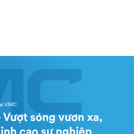
tại VIMC
 Vượt sóng vươn xa,
ỉnh cao sự nghiệp